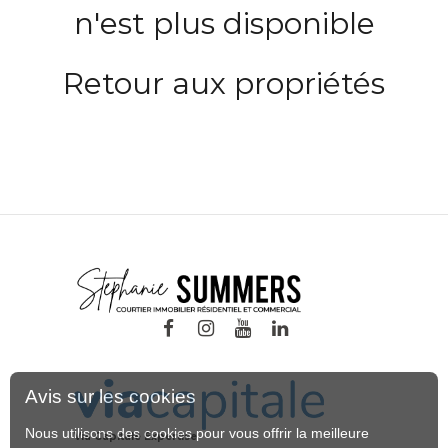
n'est plus disponible
Retour aux propriétés
Avis sur les cookies
Nous utilisons des cookies pour vous offrir la meilleure
Via Capitale Expertise