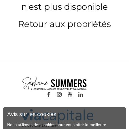
n'est plus disponible
Retour aux propriétés
Avis sur les cookies
Nous utilisons des cookies pour vous offrir la meilleure
Via Capitale Expertise