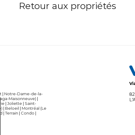
Retour aux propriétés
Vi
t
|
Notre-Dame-de-la-
82
laga-Maisonneuve)
|
L'
rie
|
Joliette
|
Saint-
e)
|
Beloeil
|
Montréal (Le
ed
|
Terrain
|
Condo
|