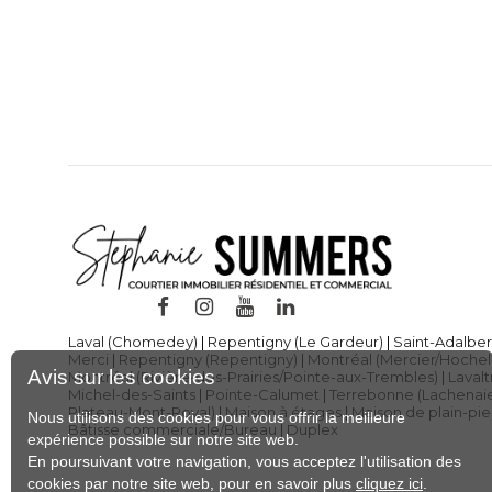
Laval (Chomedey)
|
Repentigny (Le Gardeur)
|
Saint-Adalber
Merci
|
Repentigny (Repentigny)
|
Montréal (Mercier/Hoche
Avis sur les cookies
Montréal (Rivière-des-Prairies/Pointe-aux-Trembles)
|
Lavalt
Michel-des-Saints
|
Pointe-Calumet
|
Terrebonne (Lachenai
Plateau-Mont-Royal)
|
Maison à étages
|
Maison de plain-pi
Nous utilisons des cookies pour vous offrir la meilleure
Bâtisse commerciale/Bureau
|
Duplex
expérience possible sur notre site web.
En poursuivant votre navigation, vous acceptez l'utilisation des
cookies par notre site web, pour en savoir plus
cliquez ici
.