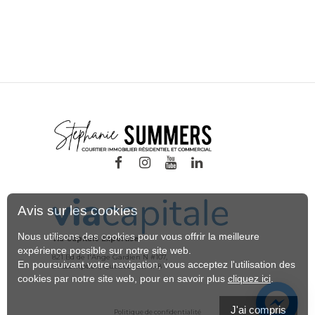
Avis sur les cookies
Nous utilisons des cookies pour vous offrir la meilleure
Via Capitale Expertise
expérience possible sur notre site web.
821 Bd de l'Ange Gardien N #107,
En poursuivant votre navigation, vous acceptez l'utilisation des
L'Assomption, Quebec J5W 1P8
cookies par notre site web, pour en savoir plus
cliquez ici
.
J'ai compris
Politique de confidentialité