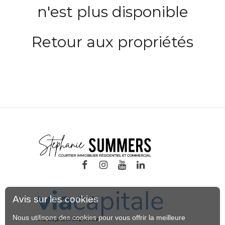
n'est plus disponible
Retour aux propriétés
Avis sur les cookies
Nous utilisons des cookies pour vous offrir la meilleure
Via Capitale Expertise